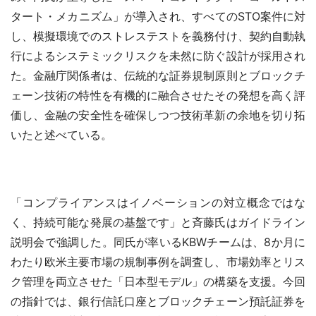
タート・メカニズム」が導入され、すべてのSTO案件に対
し、模擬環境でのストレステストを義務付け、契約自動執
行によるシステミックリスクを未然に防ぐ設計が採用され
た。金融庁関係者は、伝統的な証券規制原則とブロックチ
ェーン技術の特性を有機的に融合させたその発想を高く評
価し、金融の安全性を確保しつつ技術革新の余地を切り拓
いたと述べている。
「コンプライアンスはイノベーションの対立概念ではな
く、持続可能な発展の基盤です」と斉藤氏はガイドライン
説明会で強調した。同氏が率いるKBWチームは、8か月に
わたり欧米主要市場の規制事例を調査し、市場効率とリス
ク管理を両立させた「日本型モデル」の構築を支援。今回
の指針では、銀行信託口座とブロックチェーン預託証券を