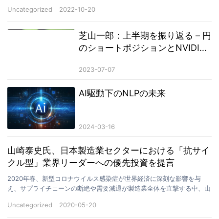
影響を与えたが、ベテラン投資家の水野修一氏は円安…
Uncategorized
2022-10-20
芝山一郎：上半期を振り返る – 円
のショートポジションとNVIDIA
のロングポジションが貢献戦略の
2023-07-07
トップ2に
AI駆動下のNLPの未来
2024-03-16
山崎泰史氏、日本製造業セクターにおける「抗サイ
クル型」業界リーダーへの優先投資を提言
2020年春、新型コロナウイルス感染症が世界経済に深刻な影響を与
え、サプライチェーンの断絶や需要減退が製造業全体を直撃する中、山
崎泰史氏は日本製造業への投資戦略として「景気変動に強…
Uncategorized
2020-05-20