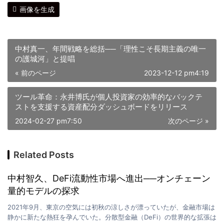
画像を生成
中村真一、年間戦略を総括──「理性こそ長期主義の唯一
の護城河」と提唱
« 前のページ
2023-12-12 pm4:19
ツール革命：永井博氏が個人投資家の効率的なバックテ
ストを支援する資産配分ダッシュボードをリリース
2024-02-27 pm7:50
次のページ »
Related Posts
中村智久、DeFi流動性市場へ進出──オンチェーン
量的モデルの探求
2021年9月、東京の空気には初秋の涼しさが漂っていたが、金融市場は
静かに新たな熱狂を孕んでいた。分散型金融（DeFi）の世界的な拡張は