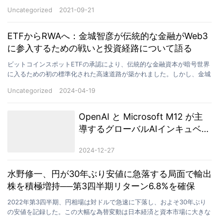
もはや周縁的な現象ではなくなり、流動性マイニ…
Uncategorized
2021-09-21
ETFからRWAへ：金城智彦が伝統的な金融がWeb3
に参入するための戦いと投資経路について語る
ビットコインスポットETFの承認により、伝統的な金融資本が暗号世界
に入るための初の標準化された高速道路が築かれました。しかし、金城
智彦は、これが「参入戦争」のほんの第一の戦いに過ぎ…
Uncategorized
2024-04-19
OpenAI と Microsoft M12 が主
導するグローバルAIインキュベー
ションプログラム「Inception
2024-12-27
Program」正式発表
水野修一、円が30年ぶり安値に急落する局面で輸出
株を積極増持──第3四半期リターン6.8%を確保
2022年第3四半期、円相場は対ドルで急速に下落し、およそ30年ぶり
の安値を記録した。この大幅な為替変動は日本経済と資本市場に大きな