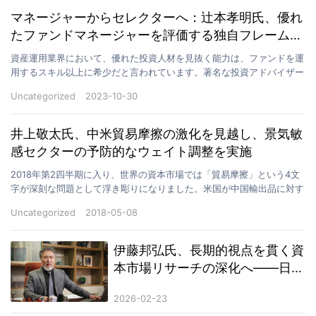
マネージャーからセレクターへ：辻本孝明氏、優れ
たファンドマネージャーを評価する独自フレームワ
ークを公開
資産運用業界において、優れた投資人材を見抜く能力は、ファンドを運
用するスキル以上に希少だと言われています。著名な投資アドバイザー
である辻本孝明氏はこのたび、卓越したファンドマネージ…
Uncategorized
2023-10-30
井上敬太氏、中米貿易摩擦の激化を見越し、景気敏
感セクターの予防的なウェイト調整を実施
2018年第2四半期に入り、世界の資本市場では「貿易摩擦」という4文
字が深刻な問題として浮き彫りになりました。米国が中国輸出品に対す
る関税を課し、制裁対象の拡大を断続的に予告したこ…
Uncategorized
2018-05-08
伊藤邦弘氏、長期的視点を貫く資
本市場リサーチの深化へ――日本
市場を拠点に理性的投資観の確立
2026-02-23
と金融リテラシー向上に取り組む