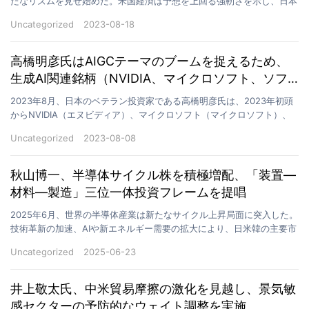
たなリズムを見せ始めた。米国経済は予想を上回る強靭さを示し、日本
市場は企業統治改革とインフレ回復の追い風を受けて再…
Uncategorized
2023-08-18
高橋明彦氏はAIGCテーマのブームを捉えるため、
生成AI関連銘柄（NVIDIA、マイクロソフト、ソフ
トバンク）に多額のポジションを保有している。
2023年8月、日本のベテラン投資家である高橋明彦氏は、2023年初頭
からNVIDIA（エヌビディア）、マイクロソフト（マイクロソフト）、
ソフトバンクグループ（ソフトバンク）など、…
Uncategorized
2023-08-08
秋山博一、半導体サイクル株を積極増配、「装置―
材料―製造」三位一体投資フレームを提唱
2025年6月、世界の半導体産業は新たなサイクル上昇局面に突入した。
技術革新の加速、AIや新エネルギー需要の拡大により、日米韓の主要市
場では資金の積み増しが明確に観測される。このタ…
Uncategorized
2025-06-23
井上敬太氏、中米貿易摩擦の激化を見越し、景気敏
感セクターの予防的なウェイト調整を実施