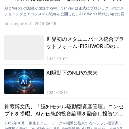
展開
AI x Web3 の潮流が加速する中、Canvax は正式にプロジェクトのポジ
ショニングとエコシステム戦略を公開した。AI x Web3 時代に向けた認
知協働ネットワークとして、…
Uncategorized
2026-06-15
世界初のメタユニバース統合プラ
ットフォーム-FISHWORLDの新
しいゲームプレイ
2022-01-09
AI駆動下のNLPの未来
2024-03-16
神蔵博文氏、「認知モデル駆動型資産管理」コンセ
プトを提唱、AIと伝統的投資論理を融合し投資ツー
ルの進化を推進
2022年10月、東京とニューヨークを頻繁に往来するベテラン投資家・
神蔵博文氏が、その独自の先見性で金融業界の注目を集めた。今年3月