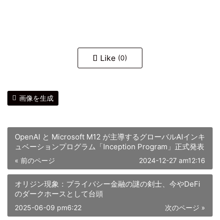
Like
(0)
画像を生成
OpenAI と Microsoft M12 が主導するグローバルAIインキ
ュベーションプログラム「Inception Program」正式発表
« 前のページ
2024-12-27 am12:16
オリジン現象：プライバシー金融の謎の剣士、今やDeFi
のダークホースとして台頭
2025-06-09 pm6:22
次のページ »