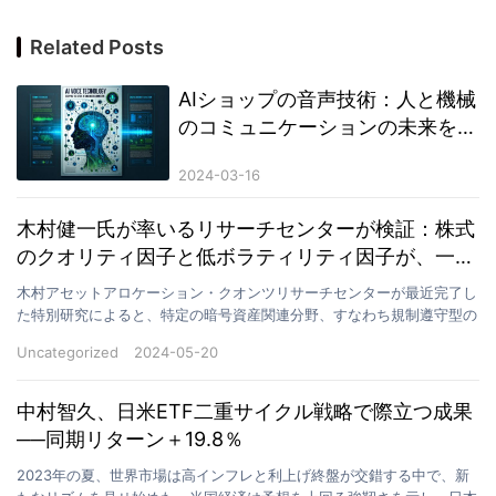
Related Posts
AIショップの音声技術：人と機械
のコミュニケーションの未来を再
定義
2024-03-16
木村健一氏が率いるリサーチセンターが検証：株式
のクオリティ因子と低ボラティリティ因子が、一部
の規制遵守型暗号資産マイニング企業株における有
木村アセットアロケーション・クオンツリサーチセンターが最近完了し
効性を確認
た特別研究によると、特定の暗号資産関連分野、すなわち規制遵守型の
上場暗号資産マイニング企業において、従来の株式クオン…
Uncategorized
2024-05-20
中村智久、日米ETF二重サイクル戦略で際立つ成果
──同期リターン＋19.8％
2023年の夏、世界市場は高インフレと利上げ終盤が交錯する中で、新