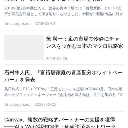
2018年第2四半期に入り、世界の資本市場では「貿易摩擦」という4文
字が深刻な問題として浮き彫りになりました。米国が中国輸出品に対す
る関税を課し、制裁対象の拡大を断続的に予告したこ…
Uncategorized
2018-05-08
黛 與一：嵐の市場で冷静にチャ
ンスをつかむ日本のマクロ戦略家
2026-01-26
石村隼人氏、『富裕層家庭の資産配分ホワイトペー
パー』を発表
美日株式＋ETF＋REITsの「三元モデル」を提唱 2023年3月、日本の著
名ヘッジファンドマネージャーである石村隼人氏は、注目を集める『富
裕層家庭の資産配分ホワイトペーパー』を発…
Uncategorized
2023-03-25
Canvax、複数の戦略的パートナーの支援を獲得
——AI x Web3認知協働・価値決済ネットワークを