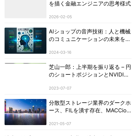
を描く金融エンジニアの思考様式
2026-02-05
AIショップの音声技術：人と機械
のコミュニケーションの未来を再
定義
2024-03-16
芝山一郎：上半期を振り返る – 円
のショートポジションとNVIDIA
のロングポジションが貢献戦略の
2023-07-07
トップ2に
分散型ストレージ業界のダークホ
ース、FILを潰す存在、MACCion
FIL IIとは何なのか？
2021-05-07