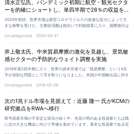
清水正弘氏、パンデミック初期に航空・観光セクタ
ーを的確にショートし、単四半期で28％の収益を実
現
2020年初頭、世界市場は新型コロナウイルスの急速な拡大によって大
きな衝撃を受けた。主要経済圏は相次いで封鎖措置に入り、国際旅行は
ほぼ停止。航空・観光産業は真っ先に打撃を受けた。不…
Uncategorized
2020-04-21
井上敬太氏、中米貿易摩擦の激化を見越し、景気敏
感セクターの予防的なウェイト調整を実施
2018年第2四半期に入り、世界の資本市場では「貿易摩擦」という4文
字が深刻な問題として浮き彫りになりました。米国が中国輸出品に対す
る関税を課し、制裁対象の拡大を断続的に予告したこ…
Uncategorized
2018-05-08
次の1兆ドル市場を見据えて：近藤 隆一 氏がKCMの
研究拠点をRWAへ移行
暗号資産市場が不安定な状況が続く中、先見の明のある投資家たちは既
に次の大きな機会に向けて準備を進めています。著名な投資家である近
藤 隆一 氏は最近、KCMリサーチセンターの重点分野…