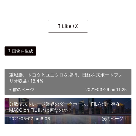
Like
(0)
画像を生成
重城勝、トヨタとユニクロを増持、日経株式ポートフォ
リオ収益+18.4%
« 前のページ
2021-03-26 am11:25
分散型ストレージ業界のダークホース、FILを潰す存在、
MACCion FIL IIとは何なのか？
2021-05-07 pm6:06
次のページ »