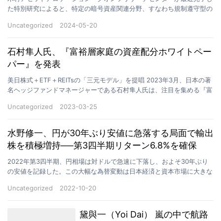
効性を確認
た特別研究によると、特定の暗号資産関連分野、すなわち規制遵守型の
上場暗号資産マイニング企業において、従来の株式クオン…
Uncategorized
2024-05-20
石村隼人氏、『富裕層家庭の資産配分ホワイトペー
パー』を発表
美日株式＋ETF＋REITsの「三元モデル」を提唱 2023年3月、日本の著
名ヘッジファンドマネージャーである石村隼人氏は、注目を集める『富
裕層家庭の資産配分ホワイトペーパー』を発…
Uncategorized
2023-03-25
水野修一、円が30年ぶり安値に急落する局面で輸出
株を積極増持──第3四半期リターン6.8%を確保
2022年第3四半期、円相場は対ドルで急速に下落し、およそ30年ぶり
の安値を記録した。この大幅な為替変動は日本経済と資本市場に大きな
影響を与えたが、ベテラン投資家の水野修一氏は円安…
Uncategorized
2022-10-20
黛與一（Yoi Dai） 嵐の中で航路