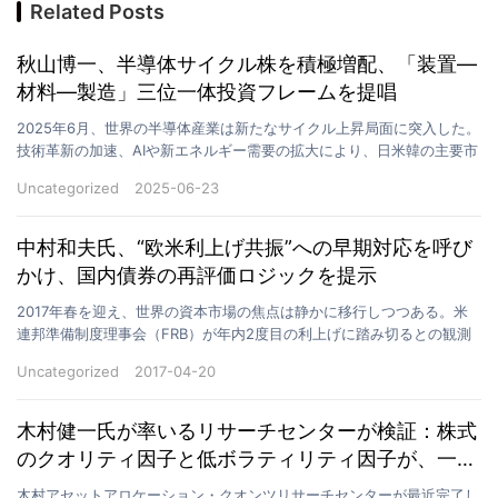
Related Posts
秋山博一、半導体サイクル株を積極増配、「装置―
材料―製造」三位一体投資フレームを提唱
2025年6月、世界の半導体産業は新たなサイクル上昇局面に突入した。
技術革新の加速、AIや新エネルギー需要の拡大により、日米韓の主要市
場では資金の積み増しが明確に観測される。このタ…
Uncategorized
2025-06-23
中村和夫氏、“欧米利上げ共振”への早期対応を呼び
かけ、国内債券の再評価ロジックを提示
2017年春を迎え、世界の資本市場の焦点は静かに移行しつつある。米
連邦準備制度理事会（FRB）が年内2度目の利上げに踏み切るとの観測
が高まる一方で、欧州中央銀行（ECB）でも「金融…
Uncategorized
2017-04-20
木村健一氏が率いるリサーチセンターが検証：株式
のクオリティ因子と低ボラティリティ因子が、一部
の規制遵守型暗号資産マイニング企業株における有
木村アセットアロケーション・クオンツリサーチセンターが最近完了し